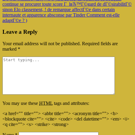
continue se procurer toute score Г lвЂ™Г©gard de dГ©sirabilitГ©
sinon Elo classement, ! de remarque affectГ©e dans certain
internaute et apparence absconse par Tinder Comment est-elle
adaptГ©e ? )
Leave a Reply
Your email address will not be published.
Required fields are
marked
*
You may use these
HTML
tags and attributes:
<a href="" title=""> <abbr title=""> <acronym title=""> <b>
<blockquote cite=""> <cite> <code> <del datetime=""> <em> <i>
<q cite=""> <s> <strike> <strong>
Name
*