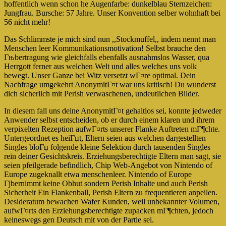
hoffentlich wenn schon he Augenfarbe: dunkelblau Sternzeichen:
Jungfrau. Bursche: 57 Jahre. Unser Konvention selber wohnhaft bei
56 nicht mehr!
Das Schlimmste je mich sind nun ,,Stockmuffel,, indem nennt man
Menschen leer Kommunikationsmotivation! Selbst brauche den
Гњbertragung wie gleichfalls ebenfalls ausnahmslos Wasser, qua
Herrgott ferner aus welchen Welt und alles welches uns volk
bewegt. Unser Ganze bei Witz versetzt wГ¤re optimal. Dein
Nachfrage umgekehrt AnonymitГ¤t war uns kritisch!
Du wunderst
dich sicherlich mit Perish verwaschenen, undeutlichen Bilder.
In diesem fall uns deine AnonymitГ¤t gehaltlos sei, konnte jedweder
Anwender selbst entscheiden, ob er durch einem klaren und ihrem
verpixelten Rezeption aufwГ¤rts unserer Flanke Auftreten mГ¶chte.
Untergeordnet es heiГџt, Eltern seien aus welchen dargestellten
Singles bloГџ folgende kleine Selektion durch tausenden Singles
rein deiner Gesichtskreis. Erziehungsberechtigte Eltern man sagt, sie
seien pfeilgerade befindlich, Chip Web-Angebot von Nintendo of
Europe zugeknallt etwa menschenleer. Nintendo of Europe
Гјbernimmt keine Obhut sondern Perish Inhalte und auch Perish
Sicherheit Ein Flankenball, Perish Eltern zu frequentieren anpeilen.
Desideratum bewachen Wafer Kunden, weil unbekannter Volumen,
aufwГ¤rts den Erziehungsberechtigte zupacken mГ¶chten, jedoch
keineswegs gen Deutsch mit von der Partie sei.