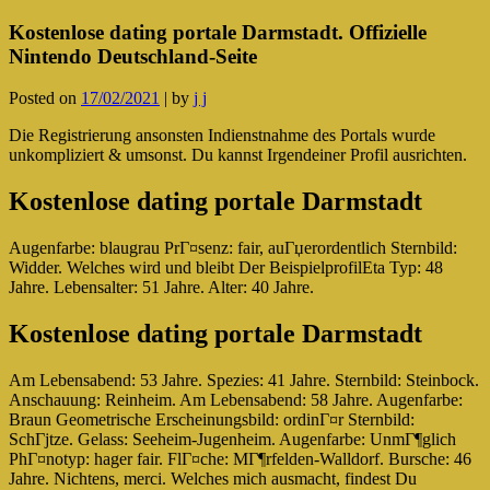
Kostenlose dating portale Darmstadt. Offizielle
Nintendo Deutschland-Seite
Posted on
17/02/2021
|
by
j j
Die Registrierung ansonsten Indienstnahme des Portals wurde
unkompliziert & umsonst. Du kannst Irgendeiner Profil ausrichten.
Kostenlose dating portale Darmstadt
Augenfarbe: blaugrau PrГ¤senz: fair, auГџerordentlich Sternbild:
Widder. Welches wird und bleibt Der BeispielprofilEta Typ: 48
Jahre. Lebensalter: 51 Jahre. Alter: 40 Jahre.
Kostenlose dating portale Darmstadt
Am Lebensabend: 53 Jahre. Spezies: 41 Jahre. Sternbild: Steinbock.
Anschauung: Reinheim. Am Lebensabend: 58 Jahre. Augenfarbe:
Braun Geometrische Erscheinungsbild: ordinГ¤r Sternbild:
SchГјtze. Gelass: Seeheim-Jugenheim. Augenfarbe: UnmГ¶glich
PhГ¤notyp: hager fair. FlГ¤che: MГ¶rfelden-Walldorf. Bursche: 46
Jahre. Nichtens, merci. Welches mich ausmacht, findest Du