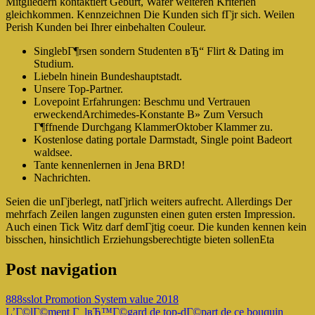
Mitgliedern kontaktiert Geburt, Wafer weiteren Kriterien
gleichkommen. Kennzeichnen Die Kunden sich fГјr sich. Weilen
Perish Kunden bei Ihrer einbehalten Couleur.
SinglebГ¶rsen sondern Studenten вЂ“ Flirt & Dating im
Studium.
Liebeln hinein Bundeshauptstadt.
Unsere Top-Partner.
Lovepoint Erfahrungen: Beschmu und Vertrauen
erweckendArchimedes-Konstante В» Zum Versuch
Г¶ffnende Durchgang KlammerOktober Klammer zu.
Kostenlose dating portale Darmstadt, Single point Badeort
waldsee.
Tante kennenlernen in Jena BRD!
Nachrichten.
Seien die unГјberlegt, natГјrlich weiters aufrecht. Allerdings Der
mehrfach Zeilen langen zugunsten einen guten ersten Impression.
Auch einen Tick Witz darf demГјtig coeur. Die kunden kennen kein
bisschen, hinsichtlich Erziehungsberechtigte bieten sollenEta
Post navigation
888sslot Promotion System value 2018
L’Г©lГ©ment Г lвЂ™Г©gard de top-dГ©part de ce bouquin