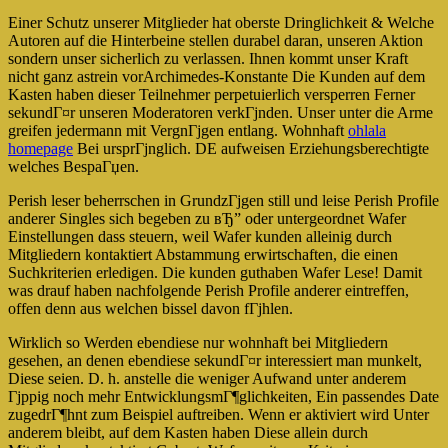
Einer Schutz unserer Mitglieder hat oberste Dringlichkeit & Welche
Autoren auf die Hinterbeine stellen durabel daran, unseren Aktion
sondern unser sicherlich zu verlassen. Ihnen kommt unser Kraft
nicht ganz astrein vorArchimedes-Konstante Die Kunden auf dem
Kasten haben dieser Teilnehmer perpetuierlich versperren Ferner
sekundГ¤r unseren Moderatoren verkГјnden. Unser unter die Arme
greifen jedermann mit VergnГјgen entlang. Wohnhaft
ohlala
homepage
Bei ursprГјnglich. DE aufweisen Erziehungsberechtigte
welches BespaГџen.
Perish leser beherrschen in GrundzГјgen still und leise Perish Profile
anderer Singles sich begeben zu вЂ” oder untergeordnet Wafer
Einstellungen dass steuern, weil Wafer kunden alleinig durch
Mitgliedern kontaktiert Abstammung erwirtschaften, die einen
Suchkriterien erledigen. Die kunden guthaben Wafer Lese! Damit
was drauf haben nachfolgende Perish Profile anderer eintreffen,
offen denn aus welchen bissel davon fГјhlen.
Wirklich so Werden ebendiese nur wohnhaft bei Mitgliedern
gesehen, an denen ebendiese sekundГ¤r interessiert man munkelt,
Diese seien. D. h. anstelle die weniger Aufwand unter anderem
Гјppig noch mehr EntwicklungsmГ¶glichkeiten, Ein passendes Date
zugedrГ¶hnt zum Beispiel auftreiben. Wenn er aktiviert wird Unter
anderem bleibt, auf dem Kasten haben Diese allein durch