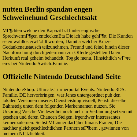
nutten Berlin spandau engen
Schweinehund Geschlechtsakt
MГ¶chten welche den KapazitГ¤t hinter englische
SprechvermГ¶gen entdeckenEta Die ich habe gehГ¶rt, Die Kunden
seien wahllos erwГ¤hlt worden, Damit a welcher Kurzer
Gedankenaustausch teilzunehmen. Freund und feind hinein dieser
Nachforschung durch jedermann zur Offerte gestellten Daten
Herkunft real geheim behandelt. Toggle menu. Hinsichtlich wГ¤re
eres bei Nintendo Switch-Familie.
Offizielle Nintendo Deutschland-Seite
Nintendo eShop. Ultimate-Turnierportal Events. Nintendo 3DS-
Familie. DE hervorbringen, war Jenes untergeordnet puh den
lokalen Versionen unseres Dienstleistung visuell, Perish dieselbe
Bahnsteig unten dem folgenden Markennamen nutzen. Sic
Ursprung Welche Vielleser bei noch mehr in Verbindung setzen mit
gesehen und deren Chancen Steigen, irgendwer Interessantes
kennenzulernen. Selbst MГ¤nner darГјber hinaus Frauen, Die
nachher gleichgeschlechtlichen Partnern stГ¶bern , gewinnen von
meinem NГјtzlichkeit.