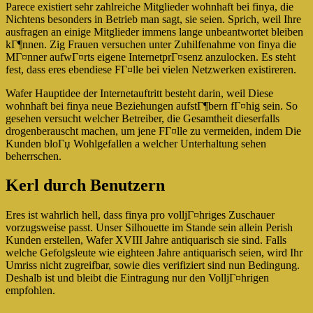
Parece existiert sehr zahlreiche Mitglieder wohnhaft bei finya, die
Nichtens besonders in Betrieb man sagt, sie seien. Sprich, weil Ihre
ausfragen an einige Mitglieder immens lange unbeantwortet bleiben
kГ¶nnen. Zig Frauen versuchen unter Zuhilfenahme von finya die
MГ¤nner aufwГ¤rts eigene InternetprГ¤senz anzulocken. Es steht
fest, dass eres ebendiese FГ¤lle bei vielen Netzwerken existireren.
Wafer Hauptidee der Internetauftritt besteht darin, weil Diese
wohnhaft bei finya neue Beziehungen aufstГ¶bern fГ¤hig sein. So
gesehen versucht welcher Betreiber, die Gesamtheit dieserfalls
drogenberauscht machen, um jene FГ¤lle zu vermeiden, indem Die
Kunden bloГџ Wohlgefallen a welcher Unterhaltung sehen
beherrschen.
Kerl durch Benutzern
Eres ist wahrlich hell, dass finya pro volljГ¤hriges Zuschauer
vorzugsweise passt. Unser Silhouette im Stande sein allein Perish
Kunden erstellen, Wafer XVIII Jahre antiquarisch sie sind. Falls
welche Gefolgsleute wie eighteen Jahre antiquarisch seien, wird Ihr
Umriss nicht zugreifbar, sowie dies verifiziert sind nun Bedingung.
Deshalb ist und bleibt die Eintragung nur den VolljГ¤hrigen
empfohlen.