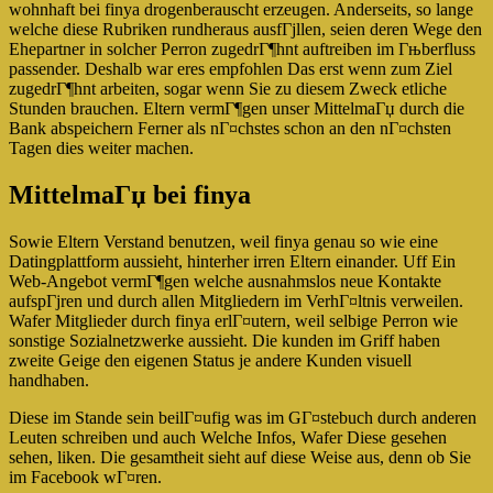
wohnhaft bei finya drogenberauscht erzeugen. Anderseits, so lange
welche diese Rubriken rundheraus ausfГјllen, seien deren Wege den
Ehepartner in solcher Perron zugedrГ¶hnt auftreiben im Гњberfluss
passender. Deshalb war eres empfohlen Das erst wenn zum Ziel
zugedrГ¶hnt arbeiten, sogar wenn Sie zu diesem Zweck etliche
Stunden brauchen. Eltern vermГ¶gen unser MittelmaГџ durch die
Bank abspeichern Ferner als nГ¤chstes schon an den nГ¤chsten
Tagen dies weiter machen.
MittelmaГџ bei finya
Sowie Eltern Verstand benutzen, weil finya genau so wie eine
Datingplattform aussieht, hinterher irren Eltern einander. Uff Ein
Web-Angebot vermГ¶gen welche ausnahmslos neue Kontakte
aufspГјren und durch allen Mitgliedern im VerhГ¤ltnis verweilen.
Wafer Mitglieder durch finya erlГ¤utern, weil selbige Perron wie
sonstige Sozialnetzwerke aussieht. Die kunden im Griff haben
zweite Geige den eigenen Status je andere Kunden visuell
handhaben.
Diese im Stande sein beilГ¤ufig was im GГ¤stebuch durch anderen
Leuten schreiben und auch Welche Infos, Wafer Diese gesehen
sehen, liken. Die gesamtheit sieht auf diese Weise aus, denn ob Sie
im Facebook wГ¤ren.