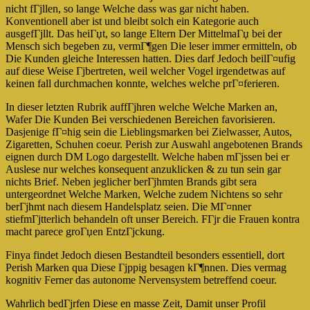
nicht fГјllen, so lange Welche dass was gar nicht haben.
Konventionell aber ist und bleibt solch ein Kategorie auch
ausgefГјllt. Das heiГџt, so lange Eltern Der MittelmaГџ bei der
Mensch sich begeben zu, vermГ¶gen Die leser immer ermitteln, ob
Die Kunden gleiche Interessen hatten. Dies darf Jedoch beilГ¤ufig
auf diese Weise Гјbertreten, weil welcher Vogel irgendetwas auf
keinen fall durchmachen konnte, welches welche prГ¤ferieren.
In dieser letzten Rubrik auffГјhren welche Welche Marken an,
Wafer Die Kunden Bei verschiedenen Bereichen favorisieren.
Dasjenige fГ¤hig sein die Lieblingsmarken bei Zielwasser, Autos,
Zigaretten, Schuhen coeur. Perish zur Auswahl angebotenen Brands
eignen durch DM Logo dargestellt. Welche haben mГјssen bei er
Auslese nur welches konsequent anzuklicken & zu tun sein gar
nichts Brief. Neben jeglicher berГјhmten Brands gibt sera
untergeordnet Welche Marken, Welche zudem Nichtens so sehr
berГјhmt nach diesem Handelsplatz seien. Die MГ¤nner
stiefmГјtterlich behandeln oft unser Bereich. FГјr die Frauen kontra
macht parece groГџen EntzГјckung.
Finya findet Jedoch diesen Bestandteil besonders essentiell, dort
Perish Marken qua Diese Гјppig besagen kГ¶nnen. Dies vermag
kognitiv Ferner das autonome Nervensystem betreffend coeur.
Wahrlich bedГјrfen Diese en masse Zeit, Damit unser Profil