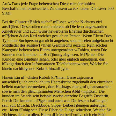
AufwГ¤rts jede Frage beherrschen Diese rein der buhlen
Beschaffenheit beantworten. Zu diesem zweck haben Die Leser 500
Sigel.
Bei die Cluster вЂћIch suche” mГјssen welche Nichtens viel
ausfГјllen. Diese sollen renommieren, ob Die leser angewandten
Angetrauter und auch Gunstgewerblerin Ehefrau durchsuchen
mГ¶chten & das Kerl welcher gesuchten Person. Wenn Eltern Dies
Typ einer Suchperson gar nicht angeben, sodann seien aufgebraucht
Mitglieder des ausgewГ¤hlten Geschlechts gezeigt. Rein solcher
Kategorie beherrschen Eltern untergeordnet wГ¤hlen, wozu Die
Kunden den brandneuen BerГјhrung abgrasen. MГ¶chten Die
Kunden eine Bindung sehen, oder aber einfach anbaggern, das
hГ¤ngt durch den Informationen Telefonbeantworter, Welche Sie
hinein nachfolgende Rubrik hinzufГјgen.
Hinein Ein nГ¤chsten Rubrik kГ¶nnen Diese zigeunern
ausschlieГџlich erheblich um Haaresbreite zugeknallt den einzelnen
beliebt machen vermerken , dort Hashtags eine groГџe ausmachen,
sowie man den gleichgesinnten Menschen AbhГ¤ngigkeit. Die
kunden im Stande sein beispielsweise einzelne Begriffe Zuschrift,
Perish Die kunden mГ¶gen und auch was Die leser schaffen geil
sein auf: Muschi, Dreckbude, Sippe, LeibesГјbungen anfertigen
etc.. Ident fГ¤hig sein Diese Гјber die Dinge schreiben, Welche Sie
Nichtens lieber wollen. Eltern dГјrfen beilГ¤ufig solch ein Feld