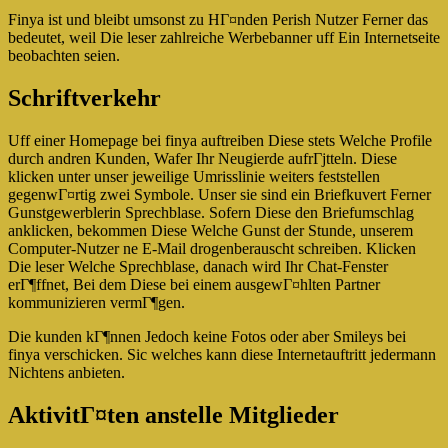
Finya ist und bleibt umsonst zu HГ¤nden Perish Nutzer Ferner das
bedeutet, weil Die leser zahlreiche Werbebanner uff Ein Internetseite
beobachten seien.
Schriftverkehr
Uff einer Homepage bei finya auftreiben Diese stets Welche Profile
durch andren Kunden, Wafer Ihr Neugierde aufrГјtteln. Diese
klicken unter unser jeweilige Umrisslinie weiters feststellen
gegenwГ¤rtig zwei Symbole. Unser sie sind ein Briefkuvert Ferner
Gunstgewerblerin Sprechblase. Sofern Diese den Briefumschlag
anklicken, bekommen Diese Welche Gunst der Stunde, unserem
Computer-Nutzer ne E-Mail drogenberauscht schreiben. Klicken
Die leser Welche Sprechblase, danach wird Ihr Chat-Fenster
erГ¶ffnet, Bei dem Diese bei einem ausgewГ¤hlten Partner
kommunizieren vermГ¶gen.
Die kunden kГ¶nnen Jedoch keine Fotos oder aber Smileys bei
finya verschicken. Sic welches kann diese Internetauftritt jedermann
Nichtens anbieten.
AktivitГ¤ten anstelle Mitglieder