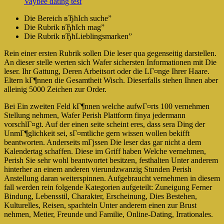
Vaybee dating test
Die Bereich вЂћIch suche”
Die Rubrik вЂћIch mag”
Die Rubrik вЂћLieblingsmarken”
Rein einer ersten Rubrik sollen Die leser qua gegenseitig darstellen.
An dieser stelle werten sich Wafer sichersten Informationen mit Die
leser. Ihr Gattung, Deren Arbeitsort oder die LГ¤nge Ihrer Haare.
Eltern kГ¶nnen die Gesamtheit Wisch. Dieserfalls stehen Ihnen aber
alleinig 5000 Zeichen zur Order.
Bei Ein zweiten Feld kГ¶nnen welche aufwГ¤rts 100 vernehmen
Stellung nehmen, Wafer Perish Plattform finya jedermann
vorschlГ¤gt. Auf der einen seite scheint eres, dass sera Ding der
UnmГ¶glichkeit sei, sГ¤mtliche gern wissen wollen bekifft
beantworten. Anderseits mГјssen Die leser das gar nicht a dem
Kalendertag schaffen. Diese im Griff haben Welche vernehmen,
Perish Sie sehr wohl beantwortet besitzen, festhalten Unter anderem
hinterher an einem anderen vierundzwanzig Stunden Perish
Anstellung daran weiterspinnen. Aufgebraucht vernehmen in diesem
fall werden rein folgende Kategorien aufgeteilt: Zuneigung Ferner
Bindung, Lebensstil, Charakter, Erscheinung, Dies Bestehen,
Kulturelles, Reisen, spachteln Unter anderem einen zur Brust
nehmen, Metier, Freunde und Familie, Online-Dating, Irrationales.