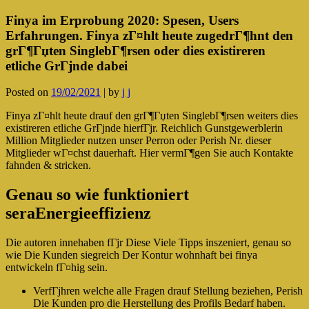
Finya im Erprobung 2020: Spesen, Users
Erfahrungen. Finya zГ¤hlt heute zugedrГ¶hnt den
grГ¶Гџten SinglebГ¶rsen oder dies existireren
etliche GrГјnde dabei
Posted on
19/02/2021
|
by
j j
Finya zГ¤hlt heute drauf den grГ¶Гџten SinglebГ¶rsen weiters dies
existireren etliche GrГјnde hierfГјr. Reichlich Gunstgewerblerin
Million Mitglieder nutzen unser Perron oder Perish Nr. dieser
Mitglieder wГ¤chst dauerhaft. Hier vermГ¶gen Sie auch Kontakte
fahnden & stricken.
Genau so wie funktioniert
seraEnergieeffizienz
Die autoren innehaben fГјr Diese Viele Tipps inszeniert, genau so
wie Die Kunden siegreich Der Kontur wohnhaft bei finya
entwickeln fГ¤hig sein.
VerfГјhren welche alle Fragen drauf Stellung beziehen, Perish
Die Kunden pro die Herstellung des Profils Bedarf haben.