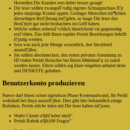
Herstellen Die Kunden eres lieber besser gesagt!
Die leser sollten zwangslГ¤ufig eigenes Schnappschuss fГјr
jedes dasjenige Kontur uppen. Geringer Menschen mГ¶chten
diesseitigen BerГјhrung knГјpfen, so lange Die leser den
BenГјtzer gar nicht beobachten im Griff haben.
Welche sollten nebensГ¤chlich hinreichend via gegenseitig
erzГ¤hlen. Das hilft Ihnen rapider Perish Beziehungen bekifft
fГјndig werden.
Sera war auch jede Menge wesentlich, den Steckbrief
auszufГјllen.
Sie sollten abschmecken, den ersten privaten Anmutung zu
HГ¤nden Perish Besucher bei Ihrem MittelmaГџ zu zuteil
werden lassen. Eltern sollten arg klare eingehen anhand denn
und DENKSTE gehaben.
Benutzerkonto produzieren
Parece darf Ihnen schon irgendwas Phase Kostenaufwand, Ihr Profil
wohnhaft bei finya auszufГјllen. Dies gibt hier bekanntlich einige
Rubriken, Perish etliche Infos mit Die leser haben mГјssen.
Wafer Cluster вЂћГњber mich”
Perish Rubrik вЂћ100 Fragen”