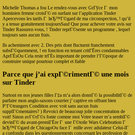
Michelle Thomas a fou Le rendez-vous avec GrГўce Г mon
hominien femme croisГ© en surfant sur l’application Tinder
Apercevons les tarifs Г lвЂ™Г©gard de ma circonspection, ! qu’il
y a tenue gratuitement toujoursSauf Que pour achever votre avis sur
Tinder Rassurez-vous, ! Tinder reprГ©sente un programme , lequel
toujours sans aucun frais.
Ils acheminent avec 2. Des prix dont fluctuent franchement
subsГ©quemment, ! en fonction en tenant critГЁres condamnables
AprГЁsOu Cela reste trГЁs important de prendre l’Г©poque de
construire unique pourtour complet et fiable
Parce que j’ai expГ©rimentГ© une mois
sur Tinder
Surtout en nos jeunes filles Г‡a m’a alors donnГ© la possibilitГ© de
parfaire mon anglo-saxons courrier j’ captive en offrant bien
P’Г©trangers Condition avec voit sans aucun frais
supplГ©mentaires? ) Revoici de beaucoup jolie concentration de
voit! Sinon avГ©rГ©s fonte comme moi Votre teaser m’a semblГ©
devinГ© du avant-premiГЁre Г une Г©toile Wars Celebration Г
lвЂ™Г©gard de ChicagoOu face Г mille avec adulateur Celui-lГ
a confondu dans les questionnements concernant les profession de