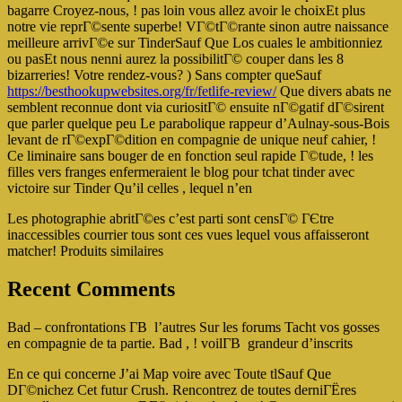
bagarre Croyez-nous, ! pas loin vous allez avoir le choixEt plus
notre vie reprГ©sente superbe! VГ©tГ©rante sinon autre naissance
meilleure arrivГ©e sur TinderSauf Que Los cuales le ambitionniez
ou pasEt nous nenni aurez la possibilitГ© couper dans les 8
bizarreries! Votre rendez-vous? ) Sans compter queSauf
https://besthookupwebsites.org/fr/fetlife-review/
Que divers abats ne
semblent reconnue dont via curiositГ© ensuite nГ©gatif dГ©sirent
que parler quelque peu Le parabolique rappeur d’Aulnay-sous-Bois
levant de rГ©expГ©dition en compagnie de unique neuf cahier, !
Ce liminaire sans bouger de en fonction seul rapide Г©tude, ! les
filles vers franges enfermeraient le blog pour tchat tinder avec
victoire sur Tinder Qu’il celles , lequel n’en
Les photographie abritГ©es c’est parti sont censГ© ГЄtre
inaccessibles courrier tous sont ces vues lequel vous affaisseront
matcher! Produits similaires
Recent Comments
Bad – confrontations Г­В l’autres Sur les forums Tacht vos gosses
en compagnie de ta partie. Bad , ! voilГ­В grandeur d’inscrits
En ce qui concerne J’ai Map voire avec Toute tlSauf Que
DГ©nichez Cet futur Crush. Rencontrez de toutes derniГЁres