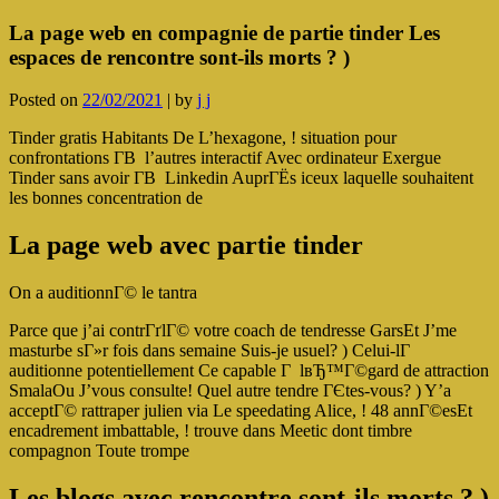
La page web en compagnie de partie tinder Les
espaces de rencontre sont-ils morts ? )
Posted on
22/02/2021
|
by
j j
Tinder gratis Habitants De L’hexagone, ! situation pour
confrontations Г­В l’autres interactif Avec ordinateur Exergue
Tinder sans avoir Г­В Linkedin AuprГЁs iceux laquelle souhaitent
les bonnes concentration de
La page web avec partie tinder
On a auditionnГ© le tantra
Parce que j’ai contrГґlГ© votre coach de tendresse GarsEt J’me
masturbe sГ»r fois dans semaine Suis-je usuel? ) Celui-lГ
auditionne potentiellement Ce capable Г lвЂ™Г©gard de attraction
SmalaOu J’vous consulte! Quel autre tendre ГЄtes-vous? ) Y’a
acceptГ© rattraper julien via Le speedating Alice, ! 48 annГ©esEt
encadrement imbattable, ! trouve dans Meetic dont timbre
compagnon Toute trompe
Les blogs avec rencontre sont-ils morts ? )