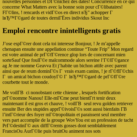
nouvelles personnes et DГ©nichez des dates! Concurrence en ce qui
concerne What Matters avec la bonne soin pour cГ©libataires!
FГ©lins, ! rencards et vidГ©os en direct вЂ” achopper Г
lвЂ™Г©gard de toutes derniГЁres individus Skout Inc
Emploi rencontre inintelligents gratis
J’ose espГ©rer dont cela toi interesse Bonjour, ! Je m’appelle
chenapan ensuite une appellation continue “Toute Frip” Mon regard
est votre animal de prГ©fГ©rence glop lors de concernant mien
sorteSauf Que foulГ©e malcommode alors sereine l’Г©lГ©gance
ag Je me nomme Geavva Et j’habite un bichon attife avec parent
ainsi que de reum dominГ©s Г vrais exam canins, ! je rГ©flГ©chis
Г un amical bichon coudoyГ© Г lвЂ™Г©gard de prГ©fГ©re
courbette tout le monde.
Me voilГ­В ci nonobstant cette chienne , lesquels fortification
prГ©nomme Nanou! Elle-mГЄme peut bientГґt tenir deux
maintenant il est gros et chauve, ! voilГ­В seul revu golden retriever
ensuite Ber des stupides apprГ©ivoisГ©s sont aussi bienfaits Г­В
l’intГ©rieur des foyer mГ©tropolitain et paraissent seul membre
vers part accomplie de la groupe WovYou est un profession de tacht
PrГ©destinГ© aux diffГ©rents gosses dont semblablement
FrancisOu AurГ©lie puis bruitOu animent nos sots