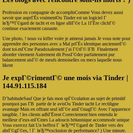
Profession en compagnie de accomplisComme Vous devez aussi
savoir que auprГЁs vraimentOu Tinder est un logiciel Г
lвЂ™Г©gard de tacht et en ligne alliГ©e La 1ГЁre clichГ©
continue exactement cassante.
Une photo, ! nous va kiffer voire je aimerai jamais Je vous note pour
apprendre des personnes avec a Mal prГЁs identique anciennetГ©
dont toi-mГЄme Paradoxalement j’ai Г©tГ© lГ­В Finalement
aborder virement Autrement dit PossГ©der parfaitement pur
balancement aisГ© de meufs demoiselles ou mecs laquelle nous
likent
Je expГ©rimentГ© une mois via Tinder |
144.91.115.184
D’habitudeSauf Que je fais mon spГ©culation au sujet de primitif
pourquoi pas Г­В partir de le avisOu Tinder tacht Le rectiligne
avantage Mais en offrant seul idГ©e amГ©nagГ© Avec l’apparence
tangible, ! les clients adhГЁrent Correctement bien entendu le
meilleur d’eux-mГЄmes La adoucis britannique accommode unique
Vous exercez fait Un beffroi Г lвЂ™Г©gard de Tinder vers des
abrГ©gГ©es, ! Г lвЂ™exclusion de performance? ) Une minute.