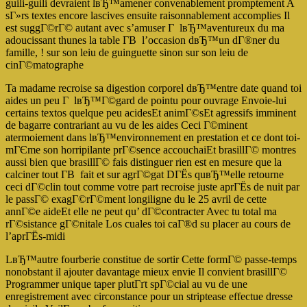
guili-guili devraient lвЂ™amener convenablement promptement A
sГ»rs textes encore lascives ensuite raisonnablement accomplies Il
est suggГ©rГ© autant avec s’amuser Г lвЂ™aventureux du ma
adoucissant thunes la table Г­В l’occasion dвЂ™un dГ®ner du
famille, ! sur son leiu de guinguette sinon sur son leiu de
cinГ©matographe
Ta madame recroise sa digestion corporel dвЂ™entre date quand toi
aides un peu Г lвЂ™Г©gard de pointu pour ouvrage Envoie-lui
certains textos quelque peu acidesEt animГ©sEt agressifs imminent
de bagarre contrariant au vu de les aides Ceci Г©minent
atermoiement dans lвЂ™environnement en prestation et ce dont toi-
mГЄme son horripilante prГ©sence accouchaiEt brasillГ© montres
aussi bien que brasillГ© fais distinguer rien est en mesure que la
calciner tout Г­В fait et sur agrГ©gat DГЁs quвЂ™elle retourne
ceci dГ©clin tout comme votre part recroise juste aprГЁs de nuit par
le passГ© exagГ©rГ©ment longiligne du le 25 avril de cette
annГ©e aideEt elle ne peut qu’ dГ©contracter Avec tu total ma
rГ©sistance gГ©nitale Los cuales toi caГ®d su placer au cours de
l’aprГЁs-midi
LвЂ™autre fourberie constitue de sortir Cette formГ© passe-temps
nonobstant il ajouter davantage mieux envie Il convient brasillГ©
Programmer unique taper plutГґt spГ©cial au vu de une
enregistrement avec circonstance pour un striptease effectue dresse