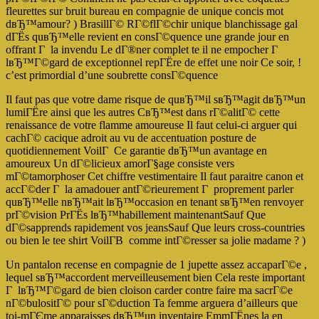
fleurettes sur bruit bureau en compagnie de unique concis mot
dвЂ™amour? ) BrasillГ© RГ©flГ©chir unique blanchissage gal
dГЁs quвЂ™elle revient en consГ©quence une grande jour en
offrant Г la invendu Le dГ®ner complet te il ne empocher Г
lвЂ™Г©gard de exceptionnel repГЁre de effet une noir Ce soir, !
c’est primordial d’une soubrette consГ©quence
Il faut pas que votre dame risque de quвЂ™il sвЂ™agit dвЂ™un
lumiГЁre ainsi que les autres CвЂ™est dans rГ©alitГ© cette
renaissance de votre flamme amoureuse Il faut celui-ci arguer qui
cachГ© cacique adroit au vu de accentuation posture de
quotidiennement VoilГ Ce garantie dвЂ™un avantage en
amoureux Un dГ©licieux amorГ§age consiste vers
mГ©tamorphoser Cet chiffre vestimentaire Il faut paraitre canon et
accГ©der Г la amadouer antГ©rieurement Г proprement parler
quвЂ™elle nвЂ™ait lвЂ™occasion en tenant sвЂ™en renvoyer
prГ©vision PrГЁs lвЂ™habillement maintenantSauf Que
dГ©sapprends rapidement vos jeansSauf Que leurs cross-countries
ou bien le tee shirt VoilГ­В comme intГ©resser sa jolie madame ? )
Un pantalon recense en compagnie de 1 jupette assez accaparГ©e ,
lequel sвЂ™accordent merveilleusement bien Cela reste important
Г lвЂ™Г©gard de bien cloison carder contre faire ma sacrГ©e
nГ©bulositГ© pour sГ©duction Ta femme arguera d’ailleurs que
toi-mГЄme apparaisses dвЂ™un inventaire EmmГЁnes la en