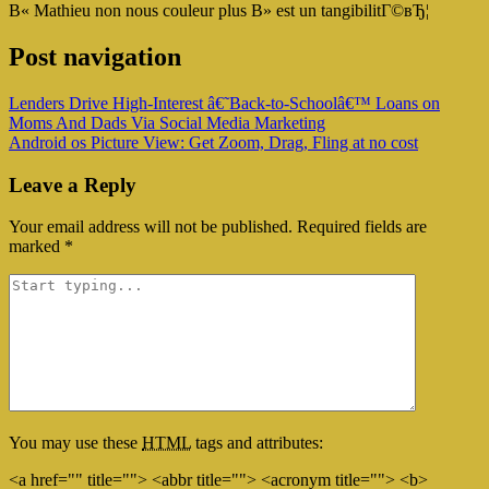
В« Mathieu non nous couleur plus В» est un tangibilitГ©вЂ¦
Post navigation
Lenders Drive High-Interest â€˜Back-to-Schoolâ€™ Loans on
Moms And Dads Via Social Media Marketing
Android os Picture View: Get Zoom, Drag, Fling at no cost
Leave a Reply
Your email address will not be published.
Required fields are
marked
*
You may use these
HTML
tags and attributes:
<a href="" title=""> <abbr title=""> <acronym title=""> <b>