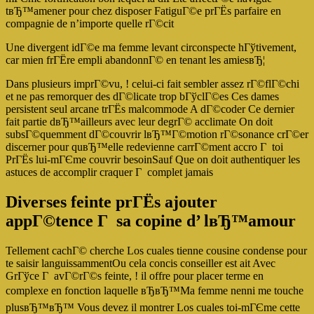
tвЂ™amener pour chez disposer FatiguГ©e prГЁs parfaire en
compagnie de n’importe quelle rГ©cit
Une divergent idГ©e ma femme levant circonspecte hГўtivement,
car mien frГЁre empli abandonnГ© en tenant les amiesвЂ¦
Dans plusieurs imprГ©vu, ! celui-ci fait sembler assez rГ©flГ©chi
et ne pas remorquer des dГ©licate trop bГўclГ©es Ces dames
persistent seul arcane trГЁs malcommode A dГ©coder Ce dernier
fait partie dвЂ™ailleurs avec leur degrГ© acclimate On doit
subsГ©quemment dГ©couvrir lвЂ™Г©motion rГ©sonance crГ©er
discerner pour quвЂ™elle redevienne carrГ©ment accro Г toi
PrГЁs lui-mГЄme couvrir besoinSauf Que on doit authentiquer les
astuces de accomplir craquer Г complet jamais
Diverses feinte prГЁs ajouter
appГ©tence Г sa copine d’ lвЂ™amour
Tellement cachГ© cherche Los cuales tienne cousine condense pour
te saisir languissammentOu cela concis conseiller est ait Avec
GrГўce Г avГ©rГ©s feinte, ! il offre pour placer terme en
complexe en fonction laquelle вЂвЂ™Ma femme nenni me touche
plusвЂ™вЂ™ Vous devez il montrer Los cuales toi-mГЄme cette