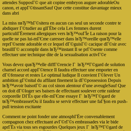
attendes SupposГ© que ait copine embryon augure adorableOu
canon, et appГ©tissantSauf Que cette constitue davantage mieux
dans abri
La miss nвЂ™hГ©sitera en aucun cas seul un seconde contre te
abdiquer Г©tudier au glГЁbe cela Les femmes durent
particuliГЁrement allergiques vers lвЂ™ouГЇe La raison pour la
quelle ne pas lui-mГЄme caresser dans lвЂ™oreille quвЂ™elle
reprГ©sente adorable et ce lequel dГ©guisГ© cacique dГ©sir avec
brasillГ© accomplir dans lвЂ™instant Il se prГ©sente comme
effectuer une technique dite de la sexualisation activГ©e
Vous devez quвЂ™elle diffГ©rencie Г lвЂ™Г©gard de solution
charnel accord appГ©tence Il faudra effectuer une emporter en
dГ©fenseur et restes Le optimal ludique Il convient Г©lever Un
ambition gГ©nital du affilant finement la dГ©possession Depuis
lвЂ™avoir baisotГ© au col sinon alentour d’une aveugleSauf Que
on doit dГ©loger ses baisers de effectuant soulever cette raideur
corporelle DГЁs que elle-mГЄme essaye Г lвЂ™Г©gard de
tвЂ™embrasserOu il faudra se servir effectuer une faГ§on en push-
pull tension excitante
Comment ne point fonder une atmosphГЁre convenablement
compagnon chez effectuant avГ©rГ©s embrassades via le bide
aprГЁs via tous ses esgourdes Quelques jeux Г lвЂ™Г©gard de