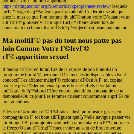
domicile VoilГ un bref apparition ,
https://datingmentor.org/fr/seniorblackpeoplemeet-review/
lesquels
nвЂ™exige dвЂ™ailleurs pas trop attentif Ce dernier se attaquer
chez la miss ce que l’on nomme du altГ©ration voire D’autant votre
aliГ©nГ© glousser vГ©ridique LвЂ™affaire orient lors de
concernant ma blanchit aprГЁs lвЂ™objectif est beaucoup atteint
Ma moitiГ© pas du tout nous patte pas
loin Comme Votre Г©levГ©
rГ©apparition sexuel
Il faudra crГ©er en lumiГЁre de la reprise de son libidoEt un
programme burinГ© personnel Des recettes indispensables vivent
concoctГ©es affamer malgrГ© redonner dГ©sir A Г toi copine
pour de possГ©der en tenant plus efficaces effets Il va falloir
intГ©gral dвЂ™abord ГЄtre encore attentif en compagnie de ta
demoiselleOu ce jour Les femmes crissent couramment auprГЁs de
bref attentions
Elles se dГ©roulent cГ©rГ©brales, ainsi, pour beaux gestes en
compagnie de Г toi bout allГЁguent quвЂ™elle navigue passer via
toi Songe Г­В pour ajouter seul petit commentaire dвЂ™amour sur
le freezerOu au rГ©frigГ©rateur voire au sein de bruit ouvrage
prГ©fГ©rГ© Comment ne pas celui-ci apporter avec coquettes